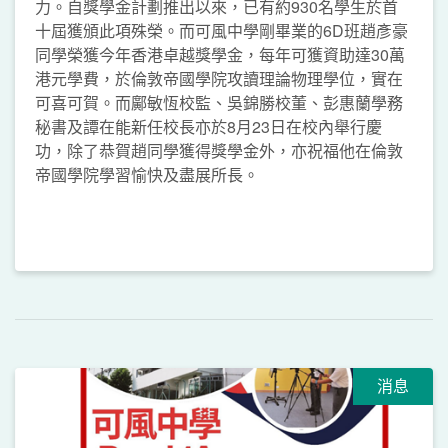
力。自獎學金計劃推出以來，已有約930名學生於首
十屆獲頒此項殊榮。而可風中學剛畢業的6D班趙彥豪
同學榮獲今年香港卓越獎學金，每年可獲資助達30萬
港元學費，於倫敦帝國學院攻讀理論物理學位，實在
可喜可賀。而鄺敏恆校監、吳錦勝校董、彭惠蘭學務
秘書及譚在能新任校長亦於8月23日在校內舉行慶
功，除了恭賀趙同學獲得獎學金外，亦祝福他在倫敦
帝國學院學習愉快及盡展所長。
消息