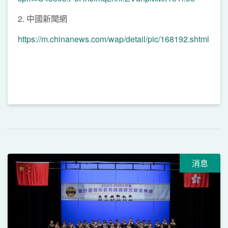
2.⁠ ⁠中國新聞網
https://m.chinanews.com/wap/detail/pic/168192.shtml
消息