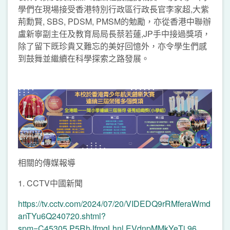
學們在現場接受香港特別行政區行政長官李家超,大紫
荊勳賢, SBS, PDSM, PMSM的勉勵，亦從香港中聯辦
盧新寧副主任及教育局局長蔡若蓮,JP手中接過獎項，
除了留下既珍貴又難忘的美好回憶外，亦令學生們感
到鼓舞並繼續在科學探索之路發展。
相關的傳媒報導
1.⁠ ⁠CCTV中國新聞
https://tv.cctv.com/2024/07/20/VIDEDQ9rRMferaWmd
anTYu6Q240720.shtml?
spm=C45305.P5RhJfmqLhnl.EVdnpMMkYeTi.96