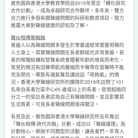
嗇色園與香港大學教育學院自2015年簽定「轉化硏究
合作計劃」，成為卓越研究合作夥伴。多年來，雙方
合力進行多個有關聲線問題的科研和教育項目，致力
推廣大衆對聲線健康的認知及了解。
聲伙相傳樂融融
普遍人以為聲線問題多發生於學童或經常需要用聲的
人士身上，其實聲線問題在長者群組也非常普遍。長
者的喉嚨結構和發聲系統會隨著年齡的增長而老化，
常見的情況有因聲帶肌肉萎縮而令聲帶在發聲時不能
完全閉合，導致有漏氣聲及講説話「唔夠氣」的情
況。香港大學聲線研究所的團隊於2019年訪問了101
名來自長者社區中心65 歲或以上的長者，發現超過四
分之一的受訪長者認為自己有聲線問題，並且影響其
生活質素，可見長者聲線問題值得關注。
有見及此，嗇色園與香港大學聲線研究所去年推出
「聲伙相傳·跨代共融」計劃，成功以「聲線護理」為
計劃核心，舉辦不同類型的活動，讓長者們、年青人