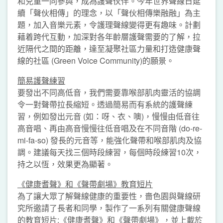
和兒童一同參與，成為護聲伙伴。今年世界聲線日延
續「聲伙相傳」的理念，以「聲伙相傳樂融融」為主
題，加入音樂元素，令護理聲線變得更有趣味。計劃
藉着跨代互動，加深對各年齡層護聲需要的了解，拉
近隔代之間的距離，達至凝聚社區力量和打造健康聲
線的社區 (Green Voice Community)的願景。
簡易護聲練習
要發出不同高低音，我們需要靠喉部肌肉靈活的協調
令一對聲帶拉長縮短。透過簡易而有系統的護聲練
習，例如發出元音 (如：呀、衣、噢)，慢慢由低音往
高音唱、再由高音慢慢往低音唱及在不同音階 (do-re-
mi-fa-so) 發長的元音等，能強化聲帶和喉部肌肉及協
調。建議每天找三個時段練習，每個時段練習10次，
持之以恆，效果更為顯著。
《
健康耆聲
》
和
《
聲帶劇場
》
教育短片
為了讓大眾了解聲線健康的重要性，嗇色園與聲線研
究所邀請了長者和同學，製作了一系列有關健康聲線
的教育短片:《健康耆聲》和《聲帶劇場》，並上載於