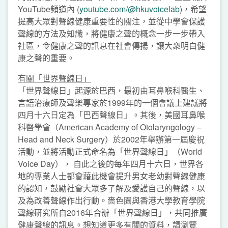
YouTube頻道內 (
youtube.com/@hkuvoicelab
)，希望
提高大眾對聲線健康重要性的關注，並從中學會保護
聲線的方法及知識，將健康之聲的概念一步一步帶入
社區，令健康之聲的訊息在社會傳揚，讓大衆明白健
康之聲的重要。
有關
「
世界聲線日
」
「世界聲線日」起源於巴西，最初由耳鼻喉科醫生、
言語治療師及聲樂專家於1999年的一個會議上建議將
四月十六日定為「巴西聲線日」。其後，美國耳鼻喉
科醫學會（American Academy of Otolaryngology –
Head and Neck Surgery）於2002年舉辦第一屆慶祝
活動，並將活動正式命名為「世界聲線日」（World
Voice Day）， 自此之後的每年四月十六日，世界各
地的專業人士都會藉此機會提升男女老幼對聲線健康
的認知，鼓勵社會大眾多了解及愛護自己的聲線，以
及為改善聲線作出行動。嗇色園與香港大學教育學院
聲線硏究所自2016年合辦「世界聲線日」，共同推廣
健康聲線的訊息。想知道更多有關的資料，請瀏覽