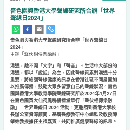
嗇色園與香港大學聲線研究所合辦「世界
聲線日2024」
嗇色園與香港大學
聲線研究所合辦
「
世界聲線日
2024
」
主題
「
聲伙相傳樂融融
」
溝通，離不開「文字」和「聲音」。生活中大部份的
溝通，都以「說話」為主，因此聲線質素對溝通十分
重要，將維護聲線健康的訊息在香港社區不同層面加
以推廣傳播，鼓勵大眾多留意自己的聲線狀況
。
嗇色
園與香港大學教育學院聲線硏究所於
2024
年
4
月
27
日
在嗇色園黃大仙祠鳳鳴樓禮堂舉行
「
聲伙相傳樂融
融
」—
世界聲線日
2024
活動
，
更邀請到香港大學校
長辦公室資深顧問﹑基層醫療教研中心總監及教授陳
肇始教授擔任主禮嘉賓
，
共同推廣健康聲線的訊息
。