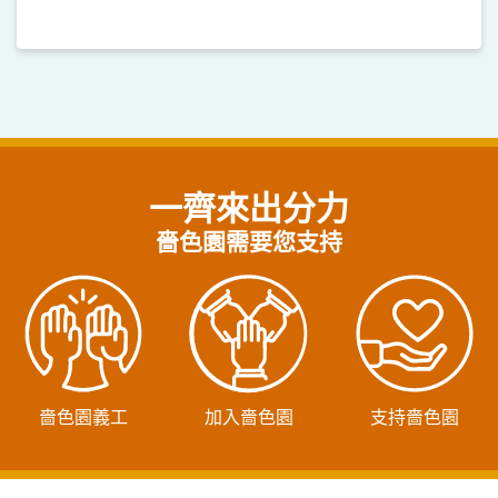
一齊來出分力
嗇色園需要您支持
嗇色園義工
加入嗇色園
支持嗇色園