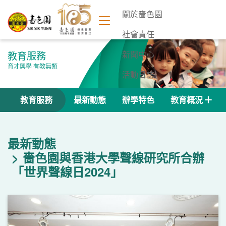
關於嗇色園
社會責任
教育服務
新聞中心
育才興學 有教無類
活動日誌
聯絡我們
教育服務
最新動態
辦學特色
教育概況
最新動態
嗇色園與香港大學聲線研究所合辦
「世界聲線日2024」