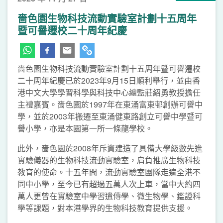
嗇色園生物科技流動實驗室計劃十五周年
暨可譽遷校二十周年紀慶
嗇色園生物科技流動實驗室計劃十五周年暨可譽遷校
二十周年紀慶已於2023年9月15日順利舉行，並由香
港中文大學學習科學與科技中心總監莊紹勇教授擔任
主禮嘉賓。嗇色園於1997年在東涌富東邨創辦可譽中
學，並於2003年搬遷至東涌健東路創立可譽中學暨可
譽小學，亦是本園第一所一條龍學校。
此外，嗇色園於2008年斥資建造了具備大學級數先進
實驗儀器的生物科技流動實驗室，肩負推廣生物科技
教育的使命。十五年間，流動實驗室團隊走遍全港不
同中小學，至今已有超過五萬人次上車，當中大約四
萬人更曾在實驗室中學習遺傳學、微生物學、鑑證科
學等課題，對本港學界的生物科技教育提供支援。