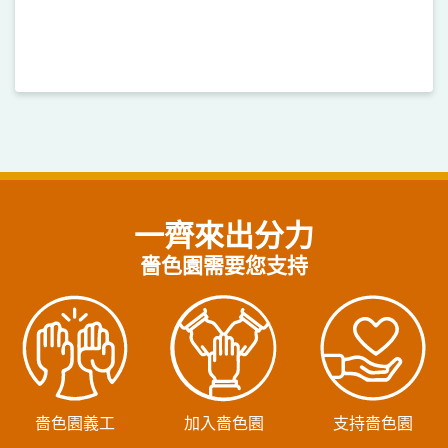
一齊來出分力
嗇色園需要您支持
嗇色園義工
加入嗇色園
支持嗇色園