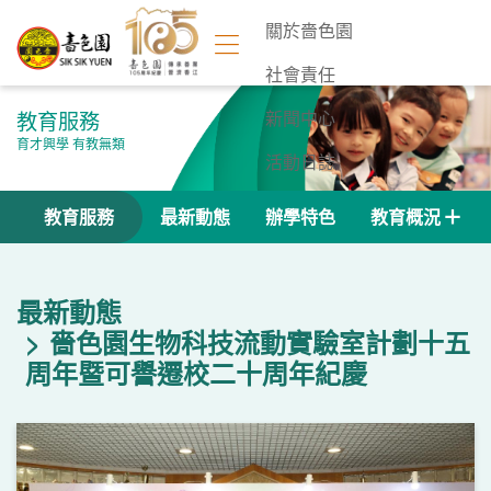
關於嗇色園
社會責任
教育服務
新聞中心
育才興學 有教無類
活動日誌
聯絡我們
教育服務
最新動態
辦學特色
教育概況
最新動態
嗇色園生物科技流動實驗室計劃十五
周年暨可譽遷校二十周年紀慶