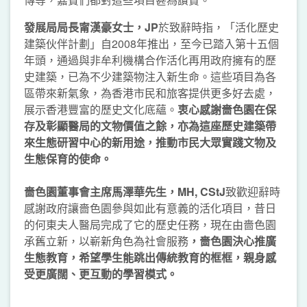
發展局局長甯漢豪女士
，
JP
於致辭時指，「活化歷史
建築伙伴計劃」自2008年推出，至今已踏入第十五個
年頭，通過與非牟利機構合作活化再用政府擁有的歷
史建築，已為不少建築物注入新生命。這些項目為各
區帶來新氣象，為香港市民和旅客提供更多好去處，
展示香港豐富的歷史文化底蘊。
衷心感謝嗇色園在保
存及彰顯醫局的文物價值之餘，亦為這座歷史建築帶
來生態研習中心的新用途，推動市民大眾實踐文物及
生態保育的使命。
嗇色園董事會主席馬澤華先生，
MH
, CStJ
致歡迎辭時
感謝政府讓嗇色園參與如此有意義的活化項目，昔日
的何東夫人醫局完成了它的歷史任務，現在由嗇色園
承舊立新，以嶄新角色為社會服務
，嗇色園決心推廣
生態教育，希望學生能跳出傳統教育的框框，親身感
受更廣闊、更互動的學習模式。