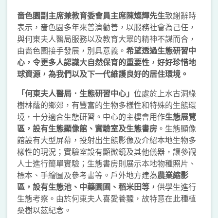
嗇色園副主席兼教育委會員主席陳燦輝先生
致謝辭時
表示，嗇色園多年來普濟勸善，以服務社會為己任，
與何東夫人醫局服務以及教育大眾的精神不謀而合，
由嗇色園接手發展，別具意義。
希望透過生態研習中
心，令更多人認識大自然保育的重要性，好好珍
惜
地
球資源，為我們以及下一代維護良好的居住環境
。
「何東夫人醫局．生態研習中心」
位處於上水古洞綠
樹林蔭的鄉郊，有豐富的生物多樣性和特殊的生態環
境，十分適合生態研習。中心的主樓會用作
生態展覽
區，設有生態顯像館、實驗室及生態書房
。生態顯像
館設有大型屏幕，投射出生態影像及介紹本地生物多
樣性的現況；實驗室設有顯微鏡及其他儀器，讓參觀
人士進行簡單實驗；生態書房則展示本地物種照片、
標本、手繪圖及參考書等。戶外地方建為
農業縮影
區，設有生態池、中藥園圃、稻米田等，
供學生進行
生態考察。由於何東夫人喜愛養蠶，故特意在此種植
桑樹以茲紀念。