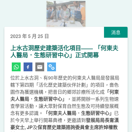
消息
2023 年 5 月 25 日
上水古洞歷史建築活化項目—— 「何東夫
人醫局．生態研習中心」正式開幕
位於上水古洞、有90年歷史的何東夫人醫局是發展局
轄下第四期「活化歷史建築伙伴計劃」的項目，嗇色
園作為獲選機構，把昔日的鄉郊診療所活化成
「何東
夫人醫局．生態研習中心」
，並將開辦一系列生物速
查學習活動，讓大眾對保育自然生態及可持續發展概
念有更多認識。
「何東夫人醫局．生態研習中心」
已
於今天早上舉行開幕典禮，更邀請到
發展局局長甯漢
豪女士, JP
及
保育歷史建築諮詢委員會主席許焯權教