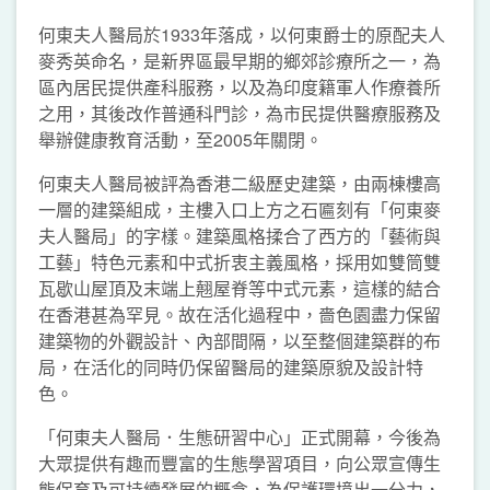
何東夫人醫局於1933年落成，以何東爵士的原配夫人
麥秀英命名，是新界區最早期的鄉郊診療所之一，為
區內居民提供產科服務，以及為印度籍軍人作療養所
之用，其後改作普通科門診，為市民提供醫療服務及
舉辦健康教育活動，至2005年關閉。
何東夫人醫局被評為香港二級歷史建築，由兩棟樓高
一層的建築組成，主樓入口上方之石匾刻有「何東麥
夫人醫局」的字樣。建築風格揉合了西方的「藝術與
工藝」特色元素和中式折衷主義風格，採用如雙筒雙
瓦歇山屋頂及末端上翹屋脊等中式元素，這樣的結合
在香港甚為罕見。故在活化過程中，嗇色園盡力保留
建築物的外觀設計、內部間隔，以至整個建築群的布
局，在活化的同時仍保留醫局的建築原貌及設計特
色。
「何東夫人醫局．生態研習中心」正式開幕，今後為
大眾提供有趣而豐富的生態學習項目，向公眾宣傳生
態保育及可持續發展的概念，為保護環境出一分力，