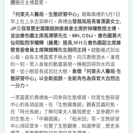
授
擔任主禮嘉賓。
「何東夫人醫局．生態研習中心」
開幕典禮於5月7日
早上在上水古洞舉行，典禮由
發展局局長甯漢豪女士,
JP
及
保育歷史建築諮詢委員會主席許焯權教授
主禮，
並由嗇色園
主席馬澤華先生，
MH
, CStJ
、嗇色園黃大
仙祠監院李耀輝（義覺）道長
,
ＭＨ
及
嗇色園副主席兼
教育委會員主席陳燦輝先生陪同主持。
啟動儀式別出
心裁，由各主禮嘉賓手執水壺，向沉香樹澆水。灌溉
的一刻，眾人身後的動畫展現一棵樹因得到水的滋
養，從小樹苗長成茁壯大樹，
象
徵
「何東夫人醫局‧生
態研習中心」以全新面貌、全新角色為保
育
大自然出
一分力。
一眾嘉賓於典禮後一同參與生態導賞，欣賞生態研習
中心的各項設施，在「生態顯像館」觀看昆蟲形態，
在「時光長廊」了解何東夫人醫局歷史，並參觀戶外
的生態池、「中藥園圃」、「稻米田」等。生態研習
中心項目眾多，包覽了生態觀察﹑知識學習﹑歷史承
傳等，嘉賓們都對這些項目甚為讚賞。