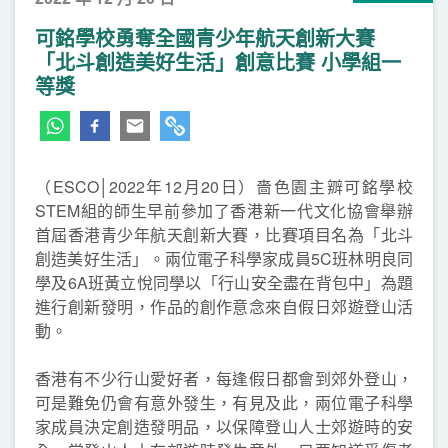
可銘學校勇奪全國青少年航天創新大賽
「北斗創造美好生活」創意比賽 小學組一
等獎
（ESCO│2022年12月20日）嗇色園主辧可銘學校
STEM組的師生早前參加了香港新一代文化協會舉辦
首屆香港青少年航天創新大賽，比賽項目名為「北斗
創造美好生活」。兩位電子科學家成員5C班林明良同
學及6A班黃立悅同學以「行山安全盡在背包中」為題
進行創新發明，作品的創作意念來自假日郊遊登山活
動。
香港有不少行山愛好者，每逢假日都會到郊外登山，
可是難免仍會有意外發生，有見及此，兩位電子科學
家成員決定創造發明品，以保障登山人士郊遊時的安