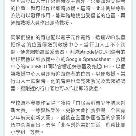
全。當登山人士在郊遊時發生意外，只要知道受傷者
的位置，就可以作出即時救援。這時，北斗衞星導航
系統可以發揮作用，能準確地找出受傷者的位置，再
通知救援人員作出即時救援。
同學們設計的背包配以電子元件電路，透過WiFi裝置
把傷者的位置傳送到救援中心。當行山人士不幸跌
倒，便會觸動震盪感應器，再透過nodeMCU把傷者的
經緯度傳送到救援中心的Google Spreadsheet，救援
中心的nodeMCU同時會響起蜂鳴器及亮起LED，以便
讓救援中心人員即時追蹤傷者的位置，以便救援。當
行山人士跌倒時，他的背包也會亮起激光及響起蜂鳴
器，讓附近的行山者也可以作出即時救援。
學校憑本參賽作品除了獲得「首屆香港青少年航天創
新大賽」一等獎殊榮外，更被大會推薦參與「全國青
少年航天創新大賽」，最後在全國多個省區的參賽隊
伍中突圍而出，勇奪「北斗創造美好生活」創意比賽
小學組一等獎。