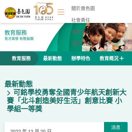
關於嗇色園
社會責任
教育服務
新聞中心
育才興學 有教無類
活動日誌
聯絡我們
教育服務
最新動態
辦學特色
教育概況
最新動態
可銘學校勇奪全國青少年航天創新大
賽「北斗創造美好生活」創意比賽 小
學組一等獎
消息
2022 年 12 月 20 日