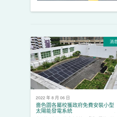
消
2022 年 8 月 06 日
嗇色園各屬校獲政府免費安裝小型
太陽能發電系統