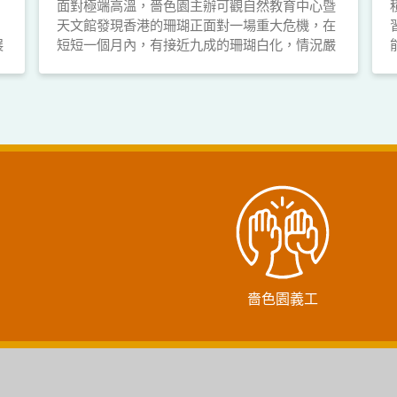
面對極端高溫，嗇色園主辦可觀自然教育中心暨
天文館發現香港的珊瑚正面對一場重大危機，在
展
短短一個月內，有接近九成的珊瑚白化，情況嚴
重！
嗇色園義工