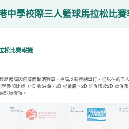
港中學校際三人籃球馬拉松比賽
拉松比賽報捷
馬拉松經歷兩屆因疫情而取消賽事，今屆以新賽制舉行，從以往的五
學參加比賽（1D 張溢顯、2B 楊啟聰、2D 許浚曦及2D 黃
籃球員獎項。