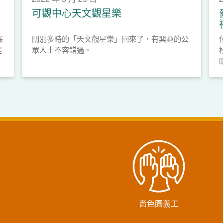
可觀中心天文觀星樂
深
闊別多時的「天文觀星樂」回來了，有興趣的公
提
眾人士不容錯過。
嗇色園義工