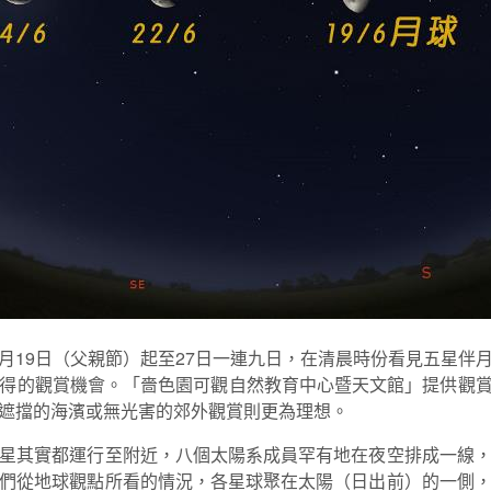
可由6月19日（父親節）起至27日一連九日，在清晨時份看見五
得的觀賞機會。「嗇色園可觀自然教育中心暨天文館」提供觀賞貼
遮擋的海濱或無光害的郊外觀賞則更為理想。
星其實都運行至附近，八個太陽系成員罕有地在夜空排成一線
們從地球觀點所看的情況，各星球聚在太陽（日出前）的一側