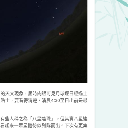
星伴月的天文現象，屆時肉眼可見月球逐日經過土
士，要看得清楚，清晨4:30至日出前是最
，有些人稱之為「八星連珠」。但其實八星連
，看起來一眾星體彷似列隊而出。下次有更集