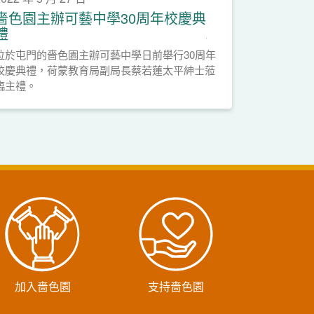
嗇色園主辦可藝中學30周年校慶典
禮
位於屯門的嗇色園主辦可藝中學日前舉行30周年
校慶典禮，荷蒙教育局副局長蔡若蓮太平紳士蒞
臨主禮。
加入嗇色園
支持嗇色園