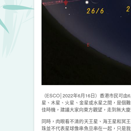
（ESCO│2022年6月16日）香港市民
星、木星、火星、金星或水星之間，是個難
佳時機，建議大家向東方觀望，走到無大廈
同時，肉眼看不清的天王星、海王星和冥王
珠並不代表星球像串魚旦串在一起，只是我