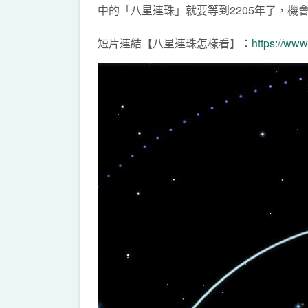
中的「八星連珠」就要等到2205年了，機
短片連結【八星連珠怎樣看】：
https://w