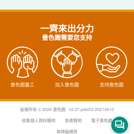
一齊來出分力
嗇色園需要您支持
嗇色園義工
加入嗇色園
支持嗇色園
版權所有 © 2026 嗇色園 v2.07.patch3.20210610
收集個人資料聲明
免責聲明
電子嗇色園
無障礙網頁