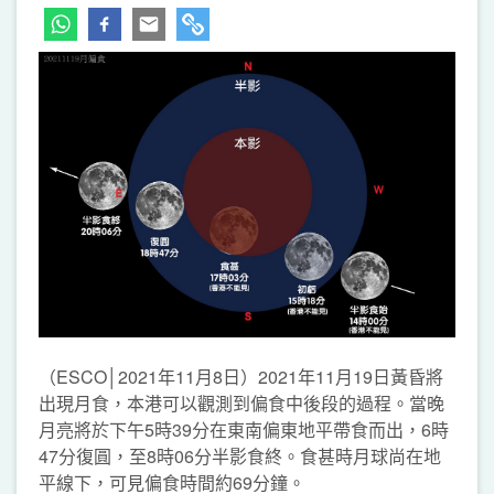
（ESCO│2021年11月8日）2021年11月19日黃昏將
出現月食，本港可以觀測到偏食中後段的過程。當晚
月亮將於下午5時39分在東南偏東地平帶食而出，6時
47分復圓，至8時06分半影食終。食甚時月球尚在地
平線下，可見偏食時間約69分鐘。