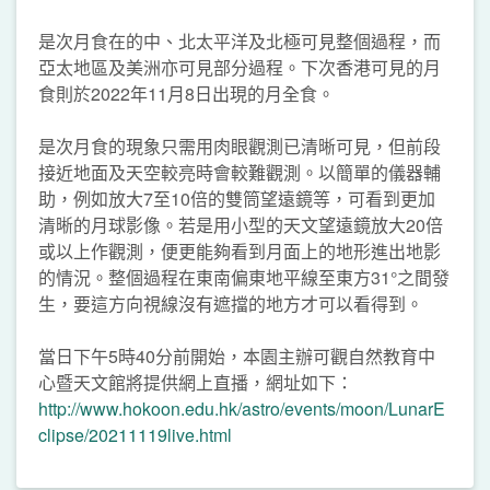
是次月食在的中、北太平洋及北極可見整個過程，而
亞太地區及美洲亦可見部分過程。下次香港可見的月
食則於2022年11月8日出現的月全食。
是次月食的現象只需用肉眼觀測已清晰可見，但前段
接近地面及天空較亮時會較難觀測。以簡單的儀器輔
助，例如放大7至10倍的雙筒望遠鏡等，可看到更加
清晰的月球影像。若是用小型的天文望遠鏡放大20倍
或以上作觀測，便更能夠看到月面上的地形進出地影
的情況。整個過程在東南偏東地平線至東方31°之間發
生，要這方向視線沒有遮擋的地方才可以看得到。
當日下午5時40分前開始，本園主辦可觀自然教育中
心暨天文館將提供網上直播，網址如下：
http://www.hokoon.edu.hk/astro/events/moon/LunarE
clipse/20211119live.html