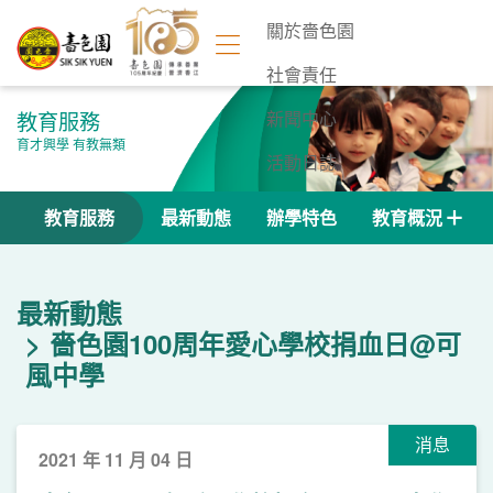
關於嗇色園
社會責任
教育服務
新聞中心
育才興學 有教無類
活動日誌
聯絡我們
教育服務
最新動態
辦學特色
教育概況
最新動態
嗇色園100周年愛心學校捐血日@可
風中學
消息
2021 年 11 月 04 日