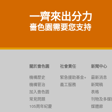
一齊來出分力
嗇色園需要您支持
關於嗇色園
社會責任
新聞中心
機構歷史
緊急援助基金+
最新消息
機構管治
義工服務
新聞稿
加入嗇色園
表格
常見問題
刊物及多媒
105周年紀慶
媒體廊