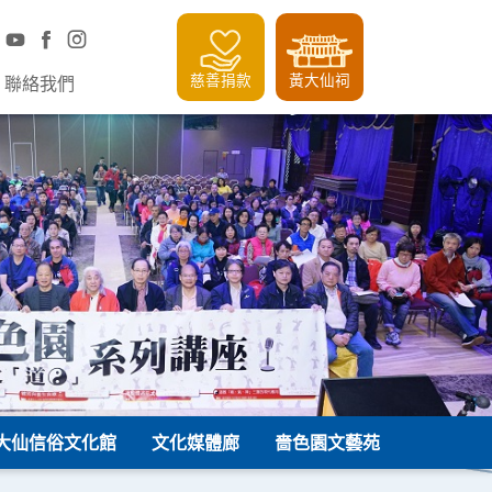
慈善捐款
黃大仙祠
聯絡我們
大仙信俗文化館
文化媒體廊
嗇色園文藝苑