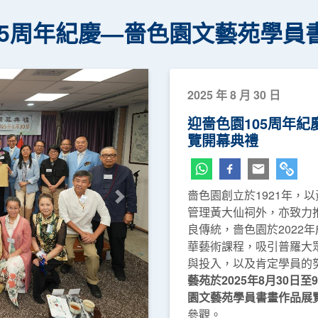
05周年紀慶—嗇色園文藝苑學員
2025 年 8 月 30 日
迎嗇色園105周年
覽開幕典禮
嗇色園創立於1921年，
下一頁
管理黃大仙祠外，亦致力
良傳統，嗇色園於2022
華藝術課程，吸引普羅大
與投入，以及肯定學員的
藝苑於2025年8月30日
園文藝苑學員書畫作品展
參觀。