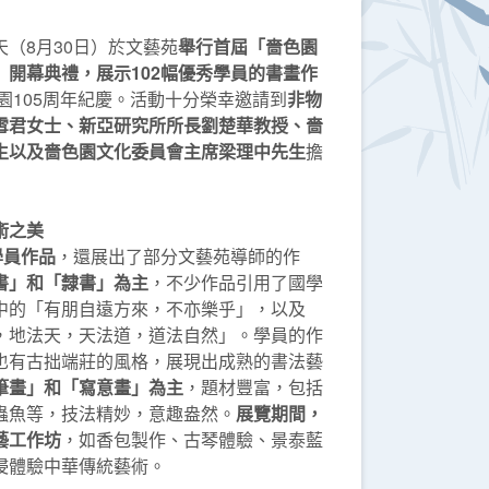
（8月30日）於文藝苑
舉行首屆「嗇色園
開幕典禮，展示102幅優秀學員的書畫作
色園105周年紀慶。活動十分榮幸邀請到
非物
雪君女士、新亞研究所所長劉楚華教授、嗇
生以及嗇色園文化委員會主席梁理中先生
擔
術之美
學員作品
，還展出了部分文藝苑導師的作
書」和「隸書」為主
，不少作品引用了國學
中的「有朋自遠方來，不亦樂乎」，以及
，地法天，天法道，道法自然」。學員的作
也有古拙端莊的風格，展現出成熟的書法藝
筆畫」和「寫意畫」為主
，題材豐富，包括
蟲魚等，技法精妙，意趣盎然。
展覽期間，
藝工作坊
，如香包製作、古琴體驗、景泰藍
浸體驗中華傳統藝術。