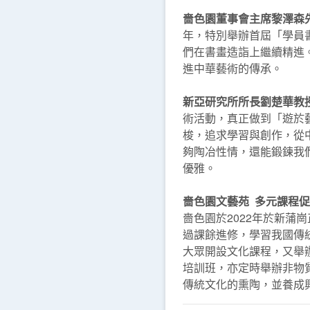
嗇色園董事會主席黎澤森
年，特別舉辦首屆「學員
們在書畫造詣上繼續精進
進中華藝術的傳承。
新亞研究所所長劉楚華教
術活動，真正做到「遊於
梭，追求學習與創作，從
夠陶冶性情，還能鍛鍊我
優雅。
嗇色園文藝苑 多元課程
嗇色園於2022年於新蒲
過課餘進修，學習我國傳
大眾開設文化課程，又舉
培訓班，亦定時舉辦非物
傳統文化的熏陶，並養成