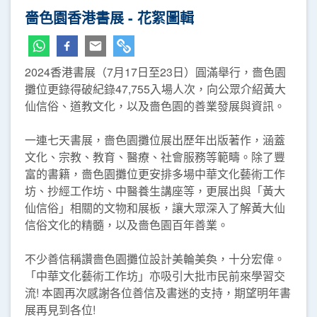
嗇色園香港書展 - 花絮圖輯
2024香港書展（7月17日至23日）圓滿舉行，嗇色園
攤位更錄得破紀錄47,755入場人次，向公眾介紹黃大
仙信俗、道教文化，以及嗇色園的善業發展與資訊。
一連七天書展，嗇色園攤位展出歷年出版著作，涵蓋
文化、宗教、教育、醫療、社會服務等範疇。除了豐
富的書籍，嗇色園攤位更安排多場中華文化藝術工作
坊、抄經工作坊、中醫養生講座等，更展出與「黃大
仙信俗」相關的文物和展板，讓大眾深入了解黃大仙
信俗文化的精髓，以及嗇色園百年善業。
不少善信稱讚嗇色園攤位設計美輪美奐，十分宏偉。
「中華文化藝術工作坊」亦吸引大批市民前來學習交
流! 本園再次感謝各位善信及書迷的支持，期望明年書
展再見到各位!