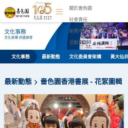
關於嗇色園
社會責任
文化事務
新聞中心
文化承傳 非遺保育
活動日誌
聯絡我們
文化事務
最新動態
文化委員會架構
黃大仙
最新動態
嗇色園香港書展 - 花絮圖輯