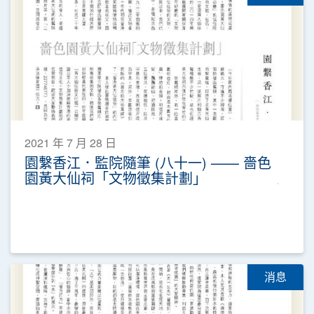
2021 年 7 月 28 日
園繫香江．監院隨筆 (八十一) —— 嗇色
園黃大仙祠「文物徵集計劃」
消息