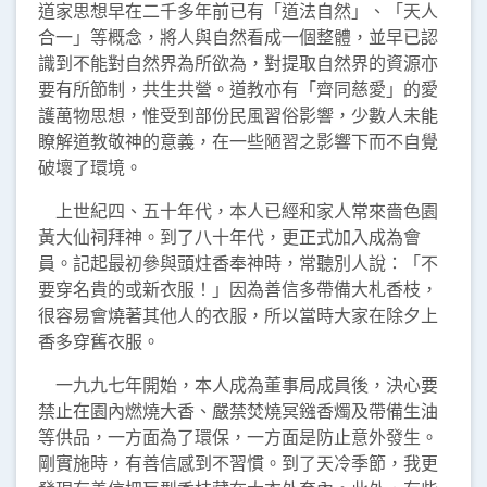
道家思想早在二千多年前已有「道法自然」、「天人
合一」等概念，將人與自然看成一個整體，並早已認
識到不能對自然界為所欲為，對提取自然界的資源亦
要有所節制，共生共營。道教亦有「齊同慈愛」的愛
護萬物思想，惟受到部份民風習俗影響，少數人未能
瞭解道教敬神的意義，在一些陋習之影響下而不自覺
破壞了環境。
上世紀四、五十年代，本人已經和家人常來嗇色園
黃大仙祠拜神。到了八十年代，更正式加入成為會
員。記起最初參與頭炷香奉神時，常聽別人說：「不
要穿名貴的或新衣服！」因為善信多帶備大札香枝，
很容易會燒著其他人的衣服，所以當時大家在除夕上
香多穿舊衣服。
一九九七年開始，本人成為董事局成員後，決心要
禁止在園內燃燒大香、嚴禁焚燒冥鏹香燭及帶備生油
等供品，一方面為了環保，一方面是防止意外發生。
剛實施時，有善信感到不習慣。到了天冷季節，我更