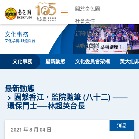
關於嗇色園
社會責任
文化事務
新聞中心
文化承傳 非遺保育
活動日誌
聯絡我們
文化事務
最新動態
文化委員會架構
黃大仙
最新動態
園繫香江．監院隨筆 (八十二) ——
環保鬥士──林超英台長
消息
2021 年 8 月 04 日