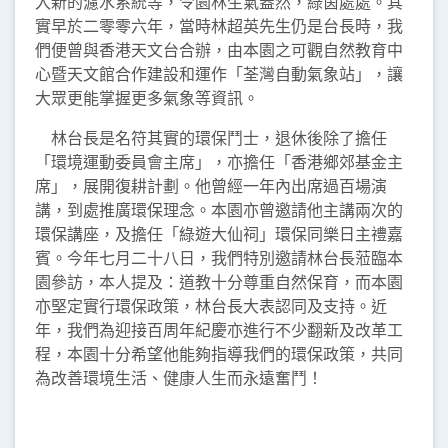
入新的濾水系統等，令園林生氣盎然，綠茵處處。其
實早於二零零六年，當時林超英先生仍是台長時，我
們便曾與香港天文台合辦，由本園之可觀自然教育中
心暨天文館合作建設和運作「荃灣自動氣象站」，讓
大眾更能掌握更多氣象等資訊。
林台長是名符其實的環保鬥士，退休後除了擔任
「環境運動委員會主席」，亦擔任「香港鄉郊基金主
席」，展開復耕計劃。他曾經一年內出席過百場演
講，到處推廣環保理念。本園亦曾邀請他主講兩次的
環保講座，及擔任「綠遊大仙祠」環保同樂日主禮嘉
賓。今年七月二十八日，我們特別邀請林台長蒞臨本
園參訪，本人提及：道教十分尊重自然保育，而本園
亦堅定實行環保政策，林台長大表認同及支持。近
年，我們為迎接百周年紀慶亦進行不少翻新及改革工
程，本園十分希望他能夠指導我們的環保政策，共同
為改善環境生活、健康人生而永遠奮鬥！