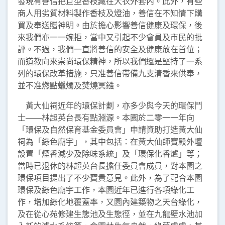
發現有善信把巨型香枝藏在大衣外套內。此外，有些
商人用劣質材料製作香枝及燈油，善信在不知情下購
買及奉送贈神明。由於擔心影響善信健康及環保，後
來我們亦一一婉拒，當中又引起不少會員及市民的批
評。不過，我們一直將善信的安全及健康放在首位；
而道教向來崇尚環保精神，所以我們還是堅持了一系
列的環保改革措施，只准善信帶備九支清香來供奉，
並不准燃點蠟燭及焚燒冥鏹。
黃大仙祠近年的環保計劃，亦多少與今天的環保鬥
士——林超英台長有點淵源。本園於二零一一年向
「環保及自然保育基金委員會」申請資助打造黃大仙
祠為「綠色廟宇」，其中包括：在黃大仙師寶殿外壇
設置「煙香減少及除味系統」及「環保化香爐」等；
當時已退休的林超英台長擔任委員會成員，對本園之
環保項目提出了不少寶貴意見。此外，為了配合本園
環保及綠色廟宇工作，本園近年已進行各項綠化工
作，增加綠化地覆蓋率，又園內建築物之天台綠化，
及在從心苑修建生態池及生態徑，並在九龍壁水池加