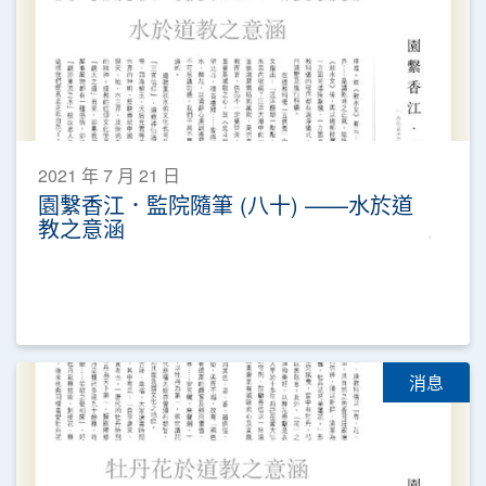
2021 年 7 月 21 日
園繫香江．監院隨筆 (八十) ——水於道
教之意涵
消息