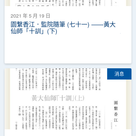
2021 年 5 月 19 日
園繫香江．監院隨筆 (七十一) ——黃大
仙師「十訓」(下)
消息