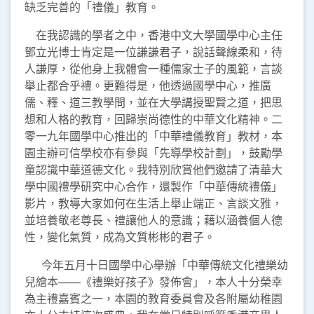
缺乏完善的「禮儀」教育。
在我認識的學者之中，香港中文大學國學中心主任
鄧立光博士肯定是一位謙謙君子，說話聲線柔和，待
人謙厚，從他身上我體會一種儒家士子的風範，言談
舉止都合乎禮。更難得是，他透過國學中心，推廣
儒、釋、道三教學問，並在大學講授聖賢之道，把思
想和人格的教育，回歸崇尚德性的中華文化精神。二
零一九年國學中心推出的「中華禮儀教育」教材，本
園主辦可信學校亦有參與「先導學校計劃」，鼓勵學
童認識中華道德文化。我特別欣賞他們邀請了清華大
學中國禮學研究中心合作，還製作「中華傳統禮儀」
影片，教導大家如何在生活上舉止端正、言談文雅，
並培養敬老尊長、禮讓他人的意識；藉以涵養個人德
性，變化氣質，成為文質彬彬的君子。
今年五月十日國學中心舉辦「中華傳統文化禮樂幼
兒繪本——《禮樂好孩子》發佈會」，本人十分榮幸
為主禮嘉賓之一，本園的教育委員會及各附屬幼稚園