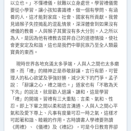
以立也。」不懂禮儀，就難以立身處世。學習禮儀需
要從小學習，讓小孩知書識禮，做一個有學問、有涵
養的人，這才能對家庭、社會、國家有所貢獻。我曾
見過猴子失控搗亂的混亂情景，深深體會到如果沒有
禮儀的教養，人與猴子其實沒有多大分別。人之所以
為人，是因為他有禮教去提昇自己的道德情操，使社
會更安定及和諧，這也是我們中華民族乃至全人類最
寶貴的東西。
現時世界各地充滿太多爭端，人與人之間也太多磨
擦，而「禮」的精神正是恭敬辭讓，言行有節，可管
理人的私心欲望及爭強好勝，減少天下的鬥爭。孟子
說：「辭讓之心，禮之端也。」道家也有「不敢為天
下先」的說法，就是勸人退讓、謙和，這是學習
「禮」的開端。習禮有三大重點：言柔、氣和、性
忍。即上下輩之間以柔和語言溝通、人與人之間心平
氣和及愛下尊上、凡事有度量可忍一時之氣，這樣才
可起著和諧、睦親的作用。古時讀書人學禮要熟讀
《周禮》、《儀禮》及《禮記》，可是今日教育界卻