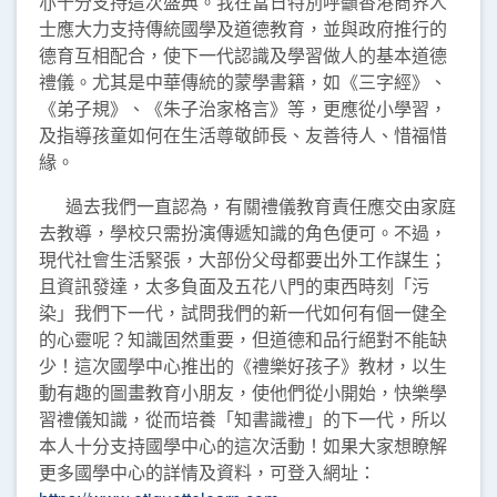
亦十分支持這次盛典。我在當日特別呼籲香港商界人
士應大力支持傳統國學及道德教育，並與政府推行的
德育互相配合，使下一代認識及學習做人的基本道德
禮儀。尤其是中華傳統的蒙學書籍，如《三字經》、
《弟子規》、《朱子治家格言》等，更應從小學習，
及指導孩童如何在生活尊敬師長、友善待人、惜福惜
緣。
過去我們一直認為，有關禮儀教育責任應交由家庭
去教導，學校只需扮演傳遞知識的角色便可。不過，
現代社會生活緊張，大部份父母都要出外工作謀生；
且資訊發達，太多負面及五花八門的東西時刻「污
染」我們下一代，試問我們的新一代如何有個一健全
的心靈呢？知識固然重要，但道德和品行絕對不能缺
少！這次國學中心推出的《禮樂好孩子》教材，以生
動有趣的圖畫教育小朋友，使他們從小開始，快樂學
習禮儀知識，從而培養「知書識禮」的下一代，所以
本人十分支持國學中心的這次活動！如果大家想瞭解
更多國學中心的詳情及資料，可登入網址：