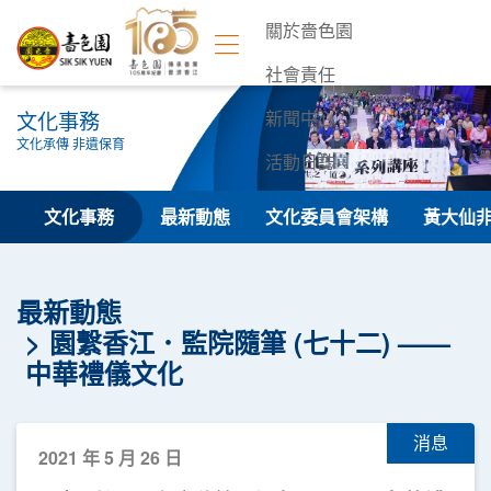
關於嗇色園
社會責任
文化事務
新聞中心
文化承傳 非遺保育
活動日誌
聯絡我們
文化事務
最新動態
文化委員會架構
黃大仙
最新動態
園繫香江．監院隨筆 (七十二) ——
中華禮儀文化
消息
2021 年 5 月 26 日