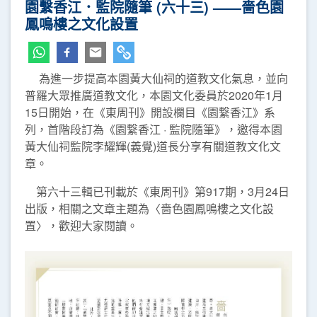
園繫香江．監院隨筆 (六十三) ——嗇色園
鳳鳴樓之文化設置
為進一步提高本園黃大仙祠的道教文化氣息，並向
普羅大眾推廣道教文化，本園文化委員於2020年1月
15日開始，在《東周刊》開設欄目《園繋香江》系
列，首階段訂為《園繋香江 · 監院隨筆》，邀得本園
黃大仙祠監院李耀輝(義覺)道長分享有關道教文化文
章。
第六十三輯已刊載於《東周刊》第917期，3月24日
出版，相關之文章主題為〈嗇色園鳳鳴樓之文化設
置〉，歡迎大家閱讀。