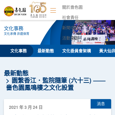
關於嗇色園
社會責任
文化事務
新聞中心
文化承傳 非遺保育
活動日誌
聯絡我們
文化事務
最新動態
文化委員會架構
黃大仙
最新動態
園繫香江．監院隨筆 (六十三) ——
嗇色園鳳鳴樓之文化設置
消息
2021 年 3 月 24 日