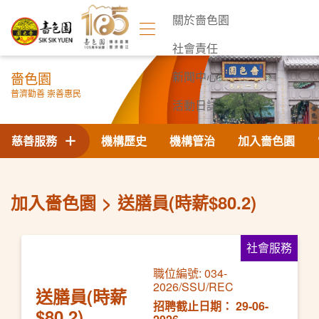
關於嗇色園
社會責任
嗇色園
新聞中心
普濟勸善 崇善惠民
活動日誌
聯絡我們
慈善服務
機構歷史
機構管治
加入嗇色園
加入嗇色園
送膳員(時薪$80.2)
社會服務
職位編號: 034-
2026/SSU/REC
送膳員(時薪
招聘截止日期： 29-06-
$80.2)