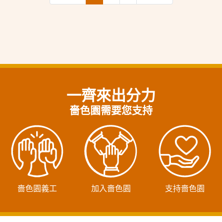
一齊來出分力
嗇色園需要您支持
嗇色園義工
加入嗇色園
支持嗇色園