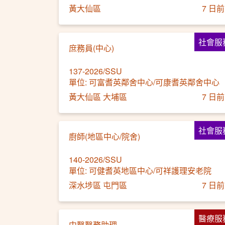
黃大仙區
7 日前
社會服
庶務員(中心)
137-2026/SSU
單位: 可富耆英鄰舍中心/可康耆英鄰舍中心
黃大仙區 大埔區
7 日前
社會服
廚師(地區中心/院舍)
140-2026/SSU
單位: 可健耆英地區中心/可祥護理安老院
深水埗區 屯門區
7 日前
醫療服
中醫醫務助理