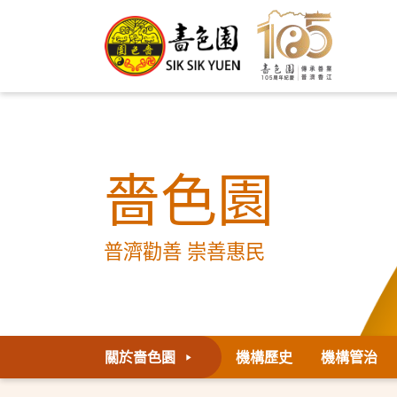
嗇色園
普濟勸善 崇善惠民
關於嗇色園
機構歷史
機構管治