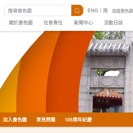
搜尋關鍵字
搜尋
ENG
简
追蹤嗇色園
關於嗇色園
社會責任
新聞中心
活動日誌
加入嗇色園
常見問題
105周年紀慶