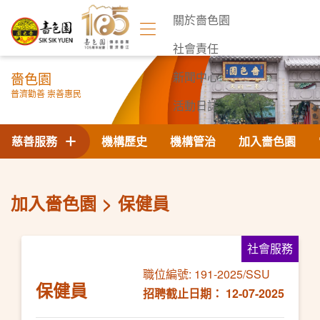
關於嗇色園
社會責任
嗇色園
新聞中心
普濟勸善 崇善惠民
活動日誌
聯絡我們
慈善服務
機構歷史
機構管治
加入嗇色園
加入嗇色園
保健員
社會服務
職位編號: 191-2025/SSU
保健員
招聘截止日期： 12-07-2025