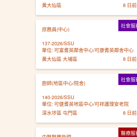
黃大仙區
8 日前
社會服
庶務員(中心)
137-2026/SSU
單位: 可富耆英鄰舍中心/可康耆英鄰舍中心
黃大仙區 大埔區
8 日前
社會服
廚師(地區中心/院舍)
140-2026/SSU
單位: 可健耆英地區中心/可祥護理安老院
深水埗區 屯門區
8 日前
醫療服
中醫醫務助理