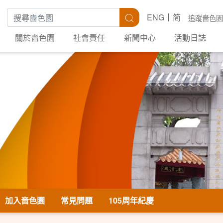
搜尋關鍵字
搜尋
ENG
简
追蹤嗇色園
關於嗇色園
社會責任
新聞中心
活動日誌
加入嗇色園
常見問題
105周年紀慶