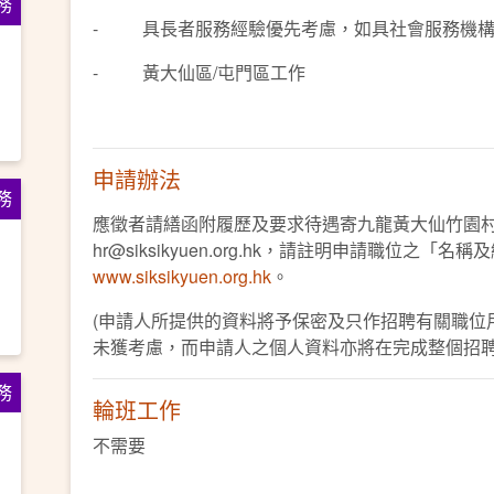
務
- 具長者服務經驗優先考慮，如具社會服務機構
- 黃大仙區/屯門區工作
申請辦法
務
應徵者請繕函附履歷及要求待遇寄九龍黃大仙竹園
hr@siksikyuen.org.hk，請註明申請職位之「名
www.siksikyuen.org.hk
。
(申請人所提供的資料將予保密及只作招聘有關職位
未獲考慮，而申請人之個人資料亦將在完成整個招聘
務
輪班工作
不需要