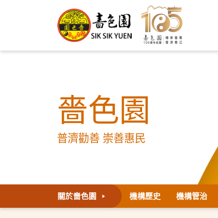
嗇色園
普濟勸善 崇善惠民
關於嗇色園
機構歷史
機構管治