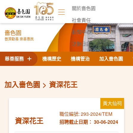
關於嗇色園
社會責任
嗇色園
新聞中心
普濟勸善 崇善惠民
活動日誌
聯絡我們
慈善服務
機構歷史
機構管治
加入嗇色園
加入嗇色園
資深花王
黃大仙祠
職位編號: 293-2024/TEM
資深花王
招聘截止日期： 30-06-2024