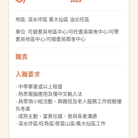
2025
地區: 深水埗區 黃大仙區 油尖旺區
單位: 可健耆英地區中心/可旺耆英鄰舍中心/可聚
耆英地區中心/可頤耆英鄰舍中心
職責
入職要求
- 中學畢業或以上程度
- 熟悉電腦應用及懂中文輸入法
- 具帶領小組活動、興趣班及老人服務工作經驗優
先考慮
- 成熟主動、富責任感、善與長者溝通
- 深水埗區/旺角區/慈雲山區/黃大仙區工作