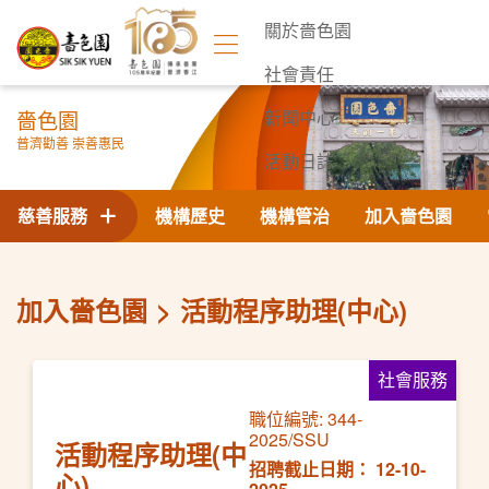
關於嗇色園
社會責任
嗇色園
新聞中心
普濟勸善 崇善惠民
活動日誌
聯絡我們
慈善服務
機構歷史
機構管治
加入嗇色園
加入嗇色園
活動程序助理(中心)
社會服務
職位編號: 344-
2025/SSU
活動程序助理(中
招聘截止日期： 12-10-
心)