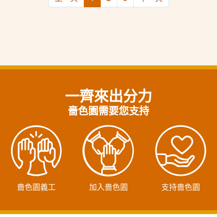
一齊來出分力
嗇色園需要您支持
嗇色園義工
加入嗇色園
支持嗇色園