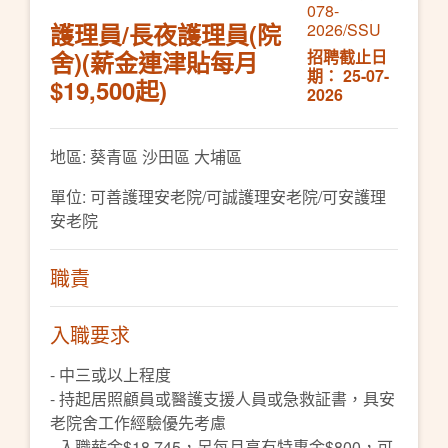
078-
護理員/長夜護理員(院
2026/SSU
舍)(薪金連津貼每月
招聘截止日
期： 25-07-
$19,500起)
2026
地區: 葵青區 沙田區 大埔區
單位: 可善護理安老院/可誠護理安老院/可安護理
安老院
職責
入職要求
- 中三或以上程度
- 持起居照顧員或醫護支援人員或急救証書，具安
老院舍工作經驗優先考慮
- 入職薪金$18,745，另每月享有特惠金$800，可