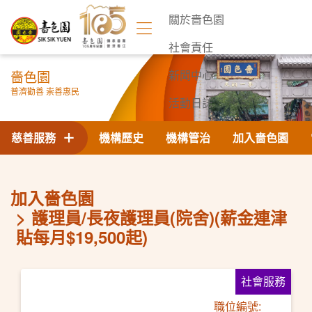
關於嗇色園
社會責任
嗇色園
新聞中心
普濟勸善 崇善惠民
活動日誌
聯絡我們
慈善服務
機構歷史
機構管治
加入嗇色園
加入嗇色園
護理員/長夜護理員(院舍)(薪金連津
貼每月$19,500起)
社會服務
職位編號: