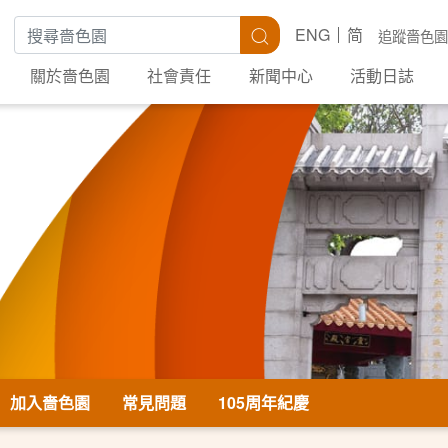
搜尋關鍵字
搜尋
ENG
简
追蹤嗇色園
關於嗇色園
社會責任
新聞中心
活動日誌
加入嗇色園
常見問題
105周年紀慶