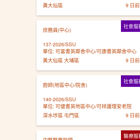
黃大仙區
9 日前
社會服
庶務員(中心)
137-2026/SSU
單位: 可富耆英鄰舍中心/可康耆英鄰舍中心
黃大仙區 大埔區
9 日前
社會服
廚師(地區中心/院舍)
140-2026/SSU
單位: 可健耆英地區中心/可祥護理安老院
深水埗區 屯門區
9 日前
醫療服
中醫醫務助理