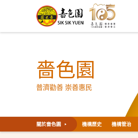
嗇色園
普濟勸善 崇善惠民
關於嗇色園
機構歷史
機構管治