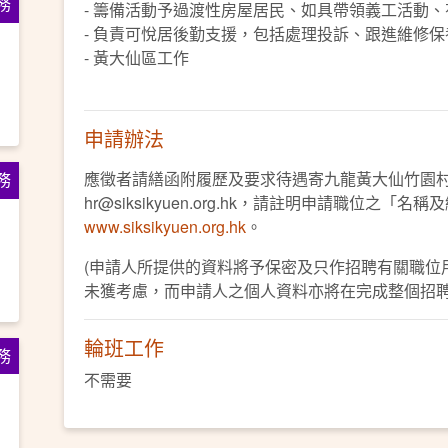
務
- 籌備活動予過渡性房屋居民、如具帶領義工活動
- 負責可悅居後勤支援，包括處理投訴、跟進維修
- 黃大仙區工作
申請辦法
應徵者請繕函附履歷及要求待遇寄九龍黃大仙竹園
務
hr@siksikyuen.org.hk，請註明申請職位之「名
www.siksikyuen.org.hk
。
(申請人所提供的資料將予保密及只作招聘有關職位
未獲考慮，而申請人之個人資料亦將在完成整個招聘
輪班工作
務
不需要