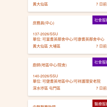
黃大仙區
7 日前
社會服
庶務員(中心)
137-2026/SSU
單位: 可富耆英鄰舍中心/可康耆英鄰舍中心
黃大仙區 大埔區
7 日前
社會服
廚師(地區中心/院舍)
140-2026/SSU
單位: 可健耆英地區中心/可祥護理安老院
深水埗區 屯門區
7 日前
醫療服
中醫醫務助理