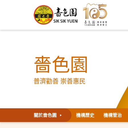
嗇色園
普濟勸善 崇善惠民
關於嗇色園
機構歷史
機構管治