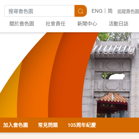
搜尋關鍵字
搜尋
ENG
简
追蹤嗇色園
關於嗇色園
社會責任
新聞中心
活動日誌
加入嗇色園
常見問題
105周年紀慶