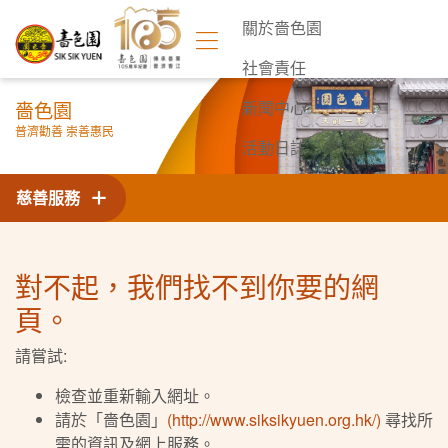
關於嗇色園
社會責任
嗇色園
新聞中心
普濟勸善 崇善惠民
活動日誌
聯絡我們
慈善服務
對不起，我們找不到你要的網
頁。
請嘗試:
檢查並重新輸入網址。
請於「嗇色園」
(http://www.siksikyuen.org.hk/)
尋找所
需的資訊及網上服務。